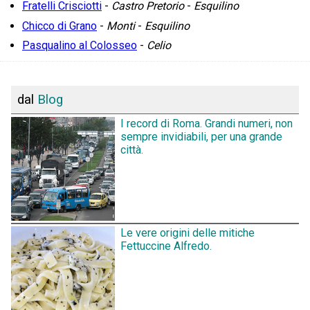
Fratelli Crisciotti
-
Castro Pretorio
-
Esquilino
Chicco di Grano
-
Monti
-
Esquilino
Pasqualino al Colosseo
-
Celio
dal
Blog
I record di Roma. Grandi numeri, non
sempre invidiabili, per una grande
città.
Le vere origini delle mitiche
Fettuccine Alfredo.