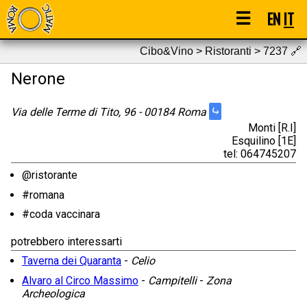
☰
EN
IT
Cibo&Vino > Ristoranti > 7237
🔗
Nerone
⤷
Via delle Terme di Tito, 96 - 00184 Roma
Monti [R.I]
Esquilino [1E]
tel: 064745207
@ristorante
#romana
#coda vaccinara
potrebbero interessarti
Taverna dei Quaranta
-
Celio
Alvaro al Circo Massimo
-
Campitelli
-
Zona
Archeologica