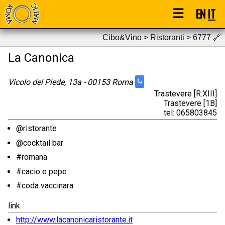
☰
EN
IT
Cibo&Vino > Ristoranti > 6777
🔗
La Canonica
⤷
Vicolo del Piede, 13a - 00153 Roma
Trastevere [R.XIII]
Trastevere [1B]
tel: 065803845
@ristorante
@cocktail bar
#romana
#cacio e pepe
#coda vaccinara
link
http://www.lacanonicaristorante.it