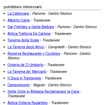
potrebbero interessarti
La Carbonara
-
Parione
-
Centro Storico
Alberto Ciarla
-
Trastevere
Dar Filettaro a Santa Barbara
-
Parione
-
Centro Storico
Antica Trattoria Da Carlone
-
Trastevere
Taverna della Scala
-
Trastevere
La Taverna degli Amici
-
Campitelli
-
Centro Storico
Reserva Restaurante y Cocteles
-
Parione
-
Centro
Storico
Osteria da Zi Umberto
-
Trastevere
La Taverna de' Mercanti
-
Trastevere
Il Duca in Trastevere
-
Trastevere
Camponeschi
-
Regola
-
Centro Storico
Sette Oche in Altalena Reclamavano la Cena
-
Trastevere
Antica Osteria Rugantino
-
Trastevere