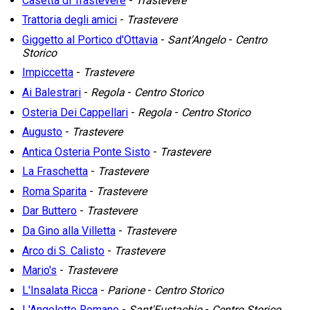
Casetta di Trastevere
-
Trastevere
Trattoria degli amici
-
Trastevere
Giggetto al Portico d'Ottavia
-
Sant'Angelo
-
Centro
Storico
Impiccetta
-
Trastevere
Ai Balestrari
-
Regola
-
Centro Storico
Osteria Dei Cappellari
-
Regola
-
Centro Storico
Augusto
-
Trastevere
Antica Osteria Ponte Sisto
-
Trastevere
La Fraschetta
-
Trastevere
Roma Sparita
-
Trastevere
Dar Buttero
-
Trastevere
Da Gino alla Villetta
-
Trastevere
Arco di S. Calisto
-
Trastevere
Mario's
-
Trastevere
L'Insalata Ricca
-
Parione
-
Centro Storico
L'Angoletto Romano
-
Sant'Eustachio
-
Centro Storico