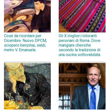
Cose da ricordare per
Gli X migliori ristoranti
Dicembre. Nuovo DPCM,
peruviani di Roma. Dove
sciopero benzinai, saldi,
mangiare cheviche
metro V. Emanuele.
secondo la tradizione di
una cucina sottovalutata.