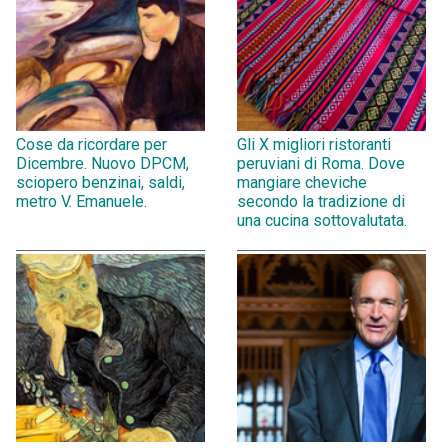
Cose da ricordare per
Gli X migliori ristoranti
Dicembre. Nuovo DPCM,
peruviani di Roma. Dove
sciopero benzinai, saldi,
mangiare cheviche
metro V. Emanuele.
secondo la tradizione di
una cucina sottovalutata.