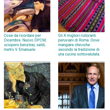
Cose da ricordare per
Gli X migliori ristoranti
Dicembre. Nuovo DPCM,
peruviani di Roma. Dove
sciopero benzinai, saldi,
mangiare cheviche
metro V. Emanuele.
secondo la tradizione di
una cucina sottovalutata.