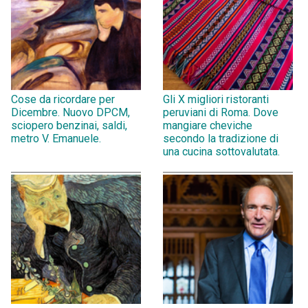
Cose da ricordare per
Gli X migliori ristoranti
Dicembre. Nuovo DPCM,
peruviani di Roma. Dove
sciopero benzinai, saldi,
mangiare cheviche
metro V. Emanuele.
secondo la tradizione di
una cucina sottovalutata.