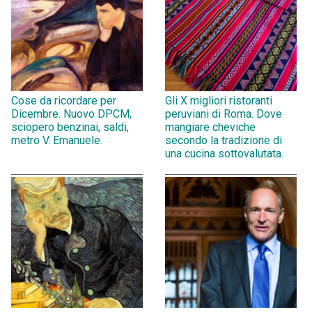
Cose da ricordare per
Gli X migliori ristoranti
Dicembre. Nuovo DPCM,
peruviani di Roma. Dove
sciopero benzinai, saldi,
mangiare cheviche
metro V. Emanuele.
secondo la tradizione di
una cucina sottovalutata.