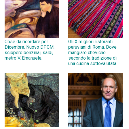
Cose da ricordare per
Gli X migliori ristoranti
Dicembre. Nuovo DPCM,
peruviani di Roma. Dove
sciopero benzinai, saldi,
mangiare cheviche
metro V. Emanuele.
secondo la tradizione di
una cucina sottovalutata.