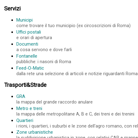
Servizi
Municipi
come trovare il tuo municipio (ex circoscrizioni di Roma)
Uffici postali
e orari di apertura
Documenti
a cosa servono e dove farli
Fontanelle
pubbliche: i nasoni di Roma
Feed-O-Matic
dalla rete una selezione di articoli e notizie riguardanti Roma
Trasporti&Strade
GRA
la mappa del grande raccordo anulare
Metro e treni
la mappa delle metropolitane A, B e C, dei treni e dei trenini
Quartieri
i rioni, i quartieri, i suburbi e le zone dell'agro romano, con 
Zone urbanistiche
la suddivisione urbanistica in zone, con relativi CAP e mapp