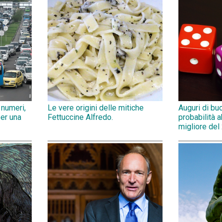
 numeri,
Le vere origini delle mitiche
Auguri di bu
per una
Fettuccine Alfredo.
probabilità 
migliore del