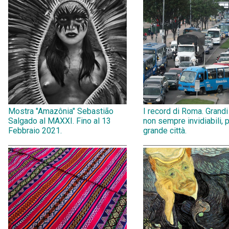
Mostra "Amazônia" Sebastião
I record di Roma. Grandi
Salgado al MAXXI. Fino al 13
non sempre invidiabili, 
Febbraio 2021.
grande città.