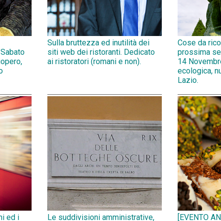
Sulla bruttezza ed inutilità dei
Cose da rico
 Sabato
siti web dei ristoranti. Dedicato
prossima se
opero,
ai ristoratori (romani e non).
14 Novembr
o
ecologica, n
Lazio.
ni ed i
Le suddivisioni amministrative,
[EVENTO AN