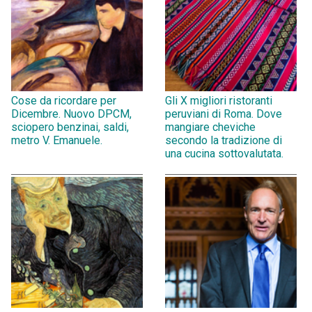
Cose da ricordare per
Gli X migliori ristoranti
Dicembre. Nuovo DPCM,
peruviani di Roma. Dove
sciopero benzinai, saldi,
mangiare cheviche
metro V. Emanuele.
secondo la tradizione di
una cucina sottovalutata.