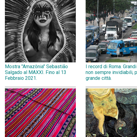
Mostra "Amazônia" Sebastião
I record di Roma. Grandi
Salgado al MAXXI. Fino al 13
non sempre invidiabili, 
Febbraio 2021.
grande città.