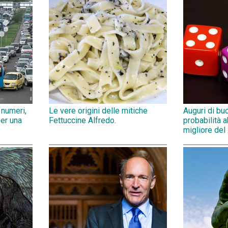
 numeri,
Le vere origini delle mitiche
Auguri di bu
per una
Fettuccine Alfredo.
probabilità 
migliore del