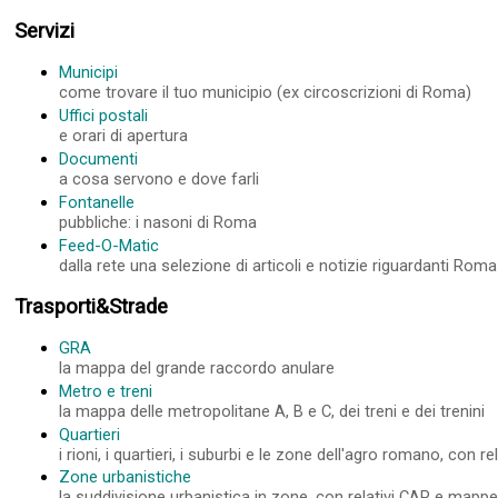
Servizi
Municipi
come trovare il tuo municipio (ex circoscrizioni di Roma)
Uffici postali
e orari di apertura
Documenti
a cosa servono e dove farli
Fontanelle
pubbliche: i nasoni di Roma
Feed-O-Matic
dalla rete una selezione di articoli e notizie riguardanti Roma
Trasporti&Strade
GRA
la mappa del grande raccordo anulare
Metro e treni
la mappa delle metropolitane A, B e C, dei treni e dei trenini
Quartieri
i rioni, i quartieri, i suburbi e le zone dell'agro romano, con 
Zone urbanistiche
la suddivisione urbanistica in zone, con relativi CAP e mapp