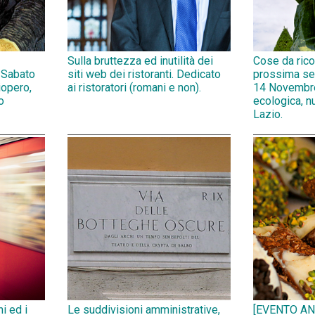
Sulla bruttezza ed inutilità dei
Cose da rico
 Sabato
siti web dei ristoranti. Dedicato
prossima se
opero,
ai ristoratori (romani e non).
14 Novembr
o
ecologica, n
Lazio.
ni ed i
Le suddivisioni amministrative,
[EVENTO AN