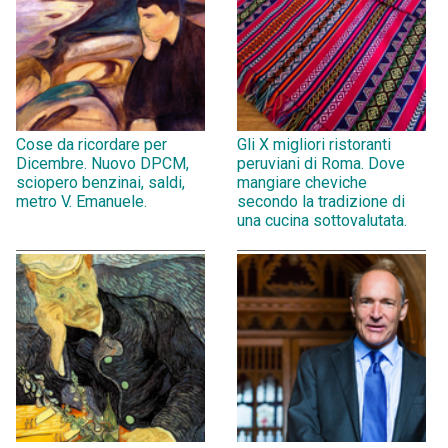
Cose da ricordare per
Gli X migliori ristoranti
Dicembre. Nuovo DPCM,
peruviani di Roma. Dove
sciopero benzinai, saldi,
mangiare cheviche
metro V. Emanuele.
secondo la tradizione di
una cucina sottovalutata.