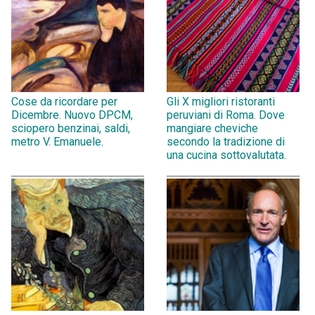
Cose da ricordare per
Gli X migliori ristoranti
Dicembre. Nuovo DPCM,
peruviani di Roma. Dove
sciopero benzinai, saldi,
mangiare cheviche
metro V. Emanuele.
secondo la tradizione di
una cucina sottovalutata.