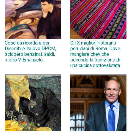
Cose da ricordare per
Gli X migliori ristoranti
Dicembre. Nuovo DPCM,
peruviani di Roma. Dove
sciopero benzinai, saldi,
mangiare cheviche
metro V. Emanuele.
secondo la tradizione di
una cucina sottovalutata.