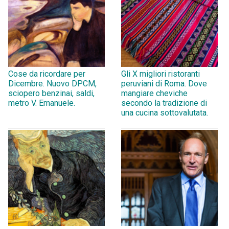
Cose da ricordare per
Gli X migliori ristoranti
Dicembre. Nuovo DPCM,
peruviani di Roma. Dove
sciopero benzinai, saldi,
mangiare cheviche
metro V. Emanuele.
secondo la tradizione di
una cucina sottovalutata.