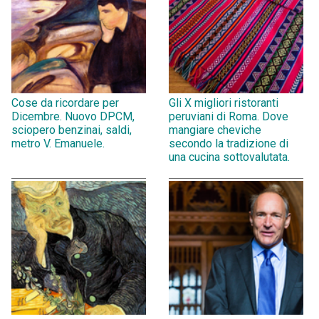
Cose da ricordare per
Gli X migliori ristoranti
Dicembre. Nuovo DPCM,
peruviani di Roma. Dove
sciopero benzinai, saldi,
mangiare cheviche
metro V. Emanuele.
secondo la tradizione di
una cucina sottovalutata.