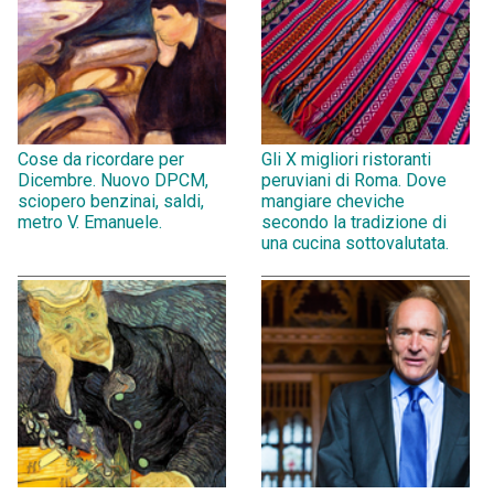
Cose da ricordare per
Gli X migliori ristoranti
Dicembre. Nuovo DPCM,
peruviani di Roma. Dove
sciopero benzinai, saldi,
mangiare cheviche
metro V. Emanuele.
secondo la tradizione di
una cucina sottovalutata.