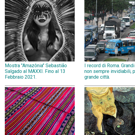
Mostra "Amazônia" Sebastião
I record di Roma. Grandi
Salgado al MAXXI. Fino al 13
non sempre invidiabili, 
Febbraio 2021.
grande città.