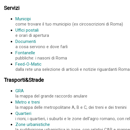
Servizi
Municipi
come trovare il tuo municipio (ex circoscrizioni di Roma)
Uffici postali
e orari di apertura
Documenti
a cosa servono e dove farli
Fontanelle
pubbliche: i nasoni di Roma
Feed-O-Matic
dalla rete una selezione di articoli e notizie riguardanti Roma
Trasporti&Strade
GRA
la mappa del grande raccordo anulare
Metro e treni
la mappa delle metropolitane A, B e C, dei treni e dei trenini
Quartieri
i rioni, i quartieri, i suburbi e le zone dell'agro romano, con 
Zone urbanistiche
la suddivisione urbanistica in zone, con relativi CAP e mapp