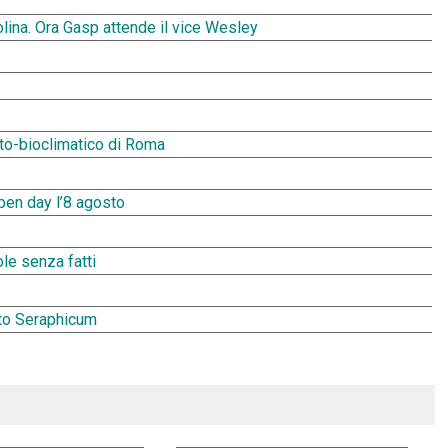
ina. Ora Gasp attende il vice Wesley
fito-bioclimatico di Roma
Open day l’8 agosto
ole senza fatti
ato Seraphicum