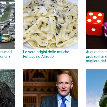
 numeri,
Le vere origini delle mitiche
Auguri di bu
per una
Fettuccine Alfredo.
probabilità 
migliore del