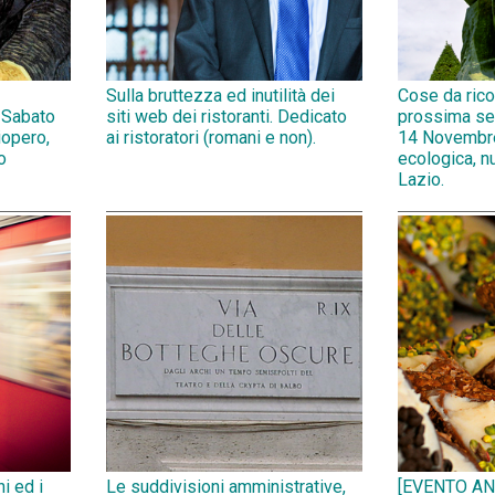
Sulla bruttezza ed inutilità dei
Cose da rico
 Sabato
siti web dei ristoranti. Dedicato
prossima se
opero,
ai ristoratori (romani e non).
14 Novembr
o
ecologica, n
Lazio.
ni ed i
Le suddivisioni amministrative,
[EVENTO AN