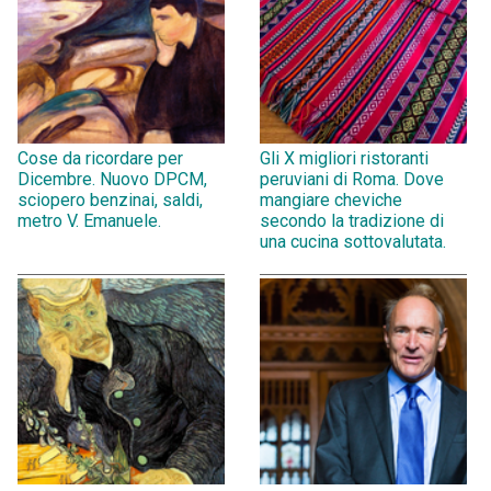
Cose da ricordare per
Gli X migliori ristoranti
Dicembre. Nuovo DPCM,
peruviani di Roma. Dove
sciopero benzinai, saldi,
mangiare cheviche
metro V. Emanuele.
secondo la tradizione di
una cucina sottovalutata.