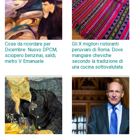
Cose da ricordare per
Gli X migliori ristoranti
Dicembre. Nuovo DPCM,
peruviani di Roma. Dove
sciopero benzinai, saldi,
mangiare cheviche
metro V. Emanuele.
secondo la tradizione di
una cucina sottovalutata.