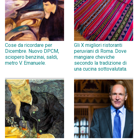
Cose da ricordare per
Gli X migliori ristoranti
Dicembre. Nuovo DPCM,
peruviani di Roma. Dove
sciopero benzinai, saldi,
mangiare cheviche
metro V. Emanuele.
secondo la tradizione di
una cucina sottovalutata.