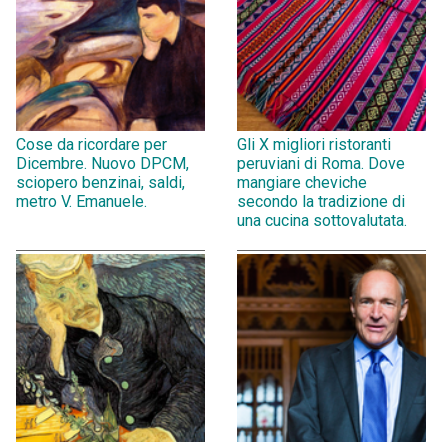
Cose da ricordare per
Gli X migliori ristoranti
Dicembre. Nuovo DPCM,
peruviani di Roma. Dove
sciopero benzinai, saldi,
mangiare cheviche
metro V. Emanuele.
secondo la tradizione di
una cucina sottovalutata.