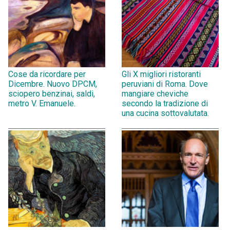
Cose da ricordare per
Gli X migliori ristoranti
Dicembre. Nuovo DPCM,
peruviani di Roma. Dove
sciopero benzinai, saldi,
mangiare cheviche
metro V. Emanuele.
secondo la tradizione di
una cucina sottovalutata.