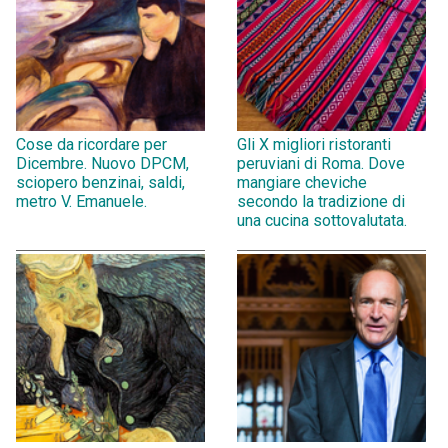
Cose da ricordare per
Gli X migliori ristoranti
Dicembre. Nuovo DPCM,
peruviani di Roma. Dove
sciopero benzinai, saldi,
mangiare cheviche
metro V. Emanuele.
secondo la tradizione di
una cucina sottovalutata.