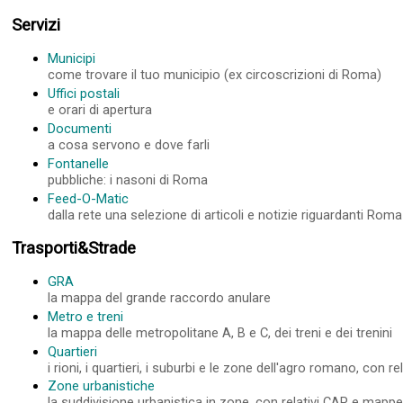
Servizi
Municipi
come trovare il tuo municipio (ex circoscrizioni di Roma)
Uffici postali
e orari di apertura
Documenti
a cosa servono e dove farli
Fontanelle
pubbliche: i nasoni di Roma
Feed-O-Matic
dalla rete una selezione di articoli e notizie riguardanti Roma
Trasporti&Strade
GRA
la mappa del grande raccordo anulare
Metro e treni
la mappa delle metropolitane A, B e C, dei treni e dei trenini
Quartieri
i rioni, i quartieri, i suburbi e le zone dell'agro romano, con 
Zone urbanistiche
la suddivisione urbanistica in zone, con relativi CAP e mapp