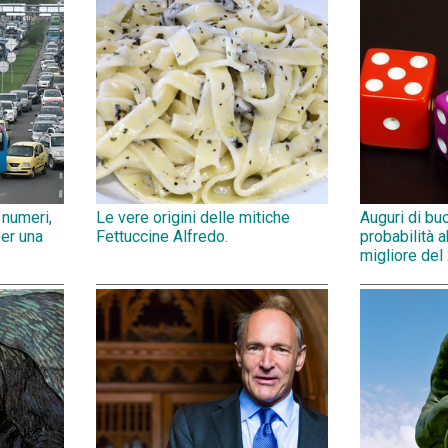
 numeri,
Le vere origini delle mitiche
Auguri di bu
per una
Fettuccine Alfredo.
probabilità 
migliore del