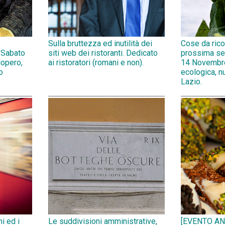
Sulla bruttezza ed inutilità dei
Cose da rico
 Sabato
siti web dei ristoranti. Dedicato
prossima se
opero,
ai ristoratori (romani e non).
14 Novembr
o
ecologica, n
Lazio.
ni ed i
Le suddivisioni amministrative,
[EVENTO AN