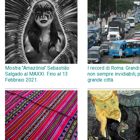
Mostra "Amazônia" Sebastião
I record di Roma. Grandi
Salgado al MAXXI. Fino al 13
non sempre invidiabili, 
Febbraio 2021.
grande città.