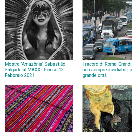
Mostra "Amazônia" Sebastião
I record di Roma. Grandi
Salgado al MAXXI. Fino al 13
non sempre invidiabili, 
Febbraio 2021.
grande città.