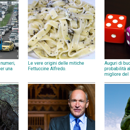
 numeri,
Le vere origini delle mitiche
Auguri di bu
per una
Fettuccine Alfredo.
probabilità 
migliore del