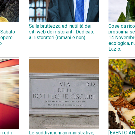
Sulla bruttezza ed inutilità dei
Cose da rico
 Sabato
siti web dei ristoranti. Dedicato
prossima se
opero,
ai ristoratori (romani e non).
14 Novembr
o
ecologica, n
Lazio.
ni ed i
Le suddivisioni amministrative,
[EVENTO AN