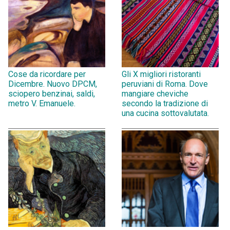
Cose da ricordare per
Gli X migliori ristoranti
Dicembre. Nuovo DPCM,
peruviani di Roma. Dove
sciopero benzinai, saldi,
mangiare cheviche
metro V. Emanuele.
secondo la tradizione di
una cucina sottovalutata.