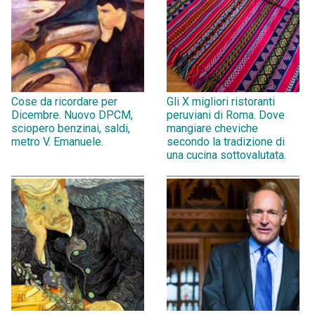
Cose da ricordare per
Gli X migliori ristoranti
Dicembre. Nuovo DPCM,
peruviani di Roma. Dove
sciopero benzinai, saldi,
mangiare cheviche
metro V. Emanuele.
secondo la tradizione di
una cucina sottovalutata.