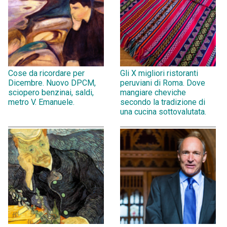
Cose da ricordare per
Gli X migliori ristoranti
Dicembre. Nuovo DPCM,
peruviani di Roma. Dove
sciopero benzinai, saldi,
mangiare cheviche
metro V. Emanuele.
secondo la tradizione di
una cucina sottovalutata.