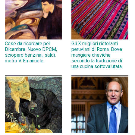
Cose da ricordare per
Gli X migliori ristoranti
Dicembre. Nuovo DPCM,
peruviani di Roma. Dove
sciopero benzinai, saldi,
mangiare cheviche
metro V. Emanuele.
secondo la tradizione di
una cucina sottovalutata.