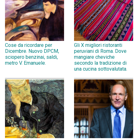
Cose da ricordare per
Gli X migliori ristoranti
Dicembre. Nuovo DPCM,
peruviani di Roma. Dove
sciopero benzinai, saldi,
mangiare cheviche
metro V. Emanuele.
secondo la tradizione di
una cucina sottovalutata.