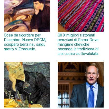
Cose da ricordare per
Gli X migliori ristoranti
Dicembre. Nuovo DPCM,
peruviani di Roma. Dove
sciopero benzinai, saldi,
mangiare cheviche
metro V. Emanuele.
secondo la tradizione di
una cucina sottovalutata.