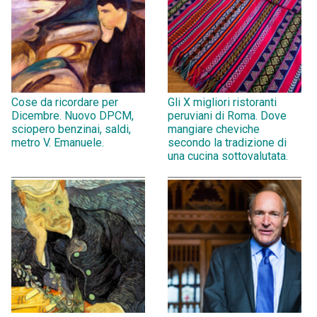
Cose da ricordare per
Gli X migliori ristoranti
Dicembre. Nuovo DPCM,
peruviani di Roma. Dove
sciopero benzinai, saldi,
mangiare cheviche
metro V. Emanuele.
secondo la tradizione di
una cucina sottovalutata.