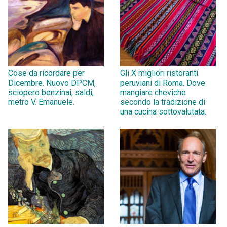
Cose da ricordare per
Gli X migliori ristoranti
Dicembre. Nuovo DPCM,
peruviani di Roma. Dove
sciopero benzinai, saldi,
mangiare cheviche
metro V. Emanuele.
secondo la tradizione di
una cucina sottovalutata.