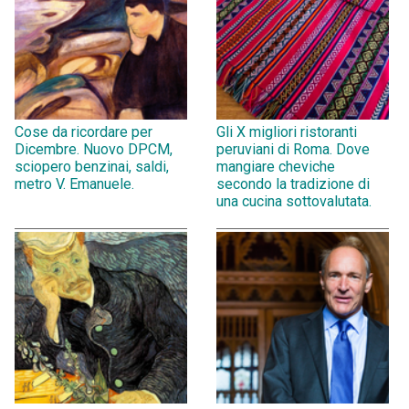
Cose da ricordare per
Gli X migliori ristoranti
Dicembre. Nuovo DPCM,
peruviani di Roma. Dove
sciopero benzinai, saldi,
mangiare cheviche
metro V. Emanuele.
secondo la tradizione di
una cucina sottovalutata.