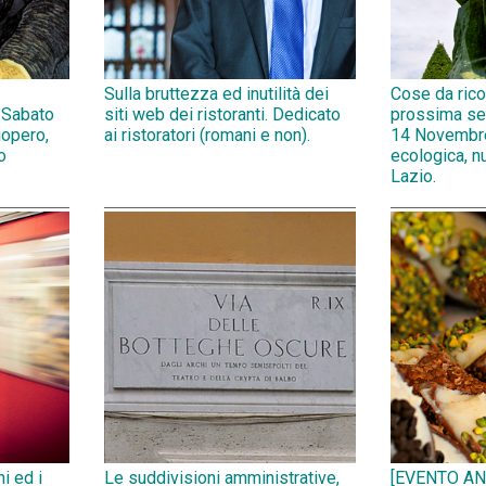
Sulla bruttezza ed inutilità dei
Cose da rico
 Sabato
siti web dei ristoranti. Dedicato
prossima se
opero,
ai ristoratori (romani e non).
14 Novembr
o
ecologica, n
Lazio.
ni ed i
Le suddivisioni amministrative,
[EVENTO AN