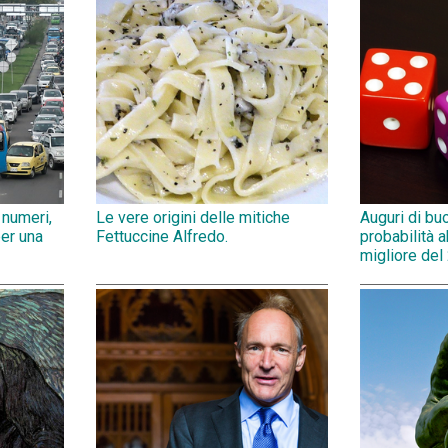
 numeri,
Le vere origini delle mitiche
Auguri di bu
per una
Fettuccine Alfredo.
probabilità 
migliore del