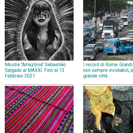
Mostra "Amazônia" Sebastião
I record di Roma. Grandi
Salgado al MAXXI. Fino al 13
non sempre invidiabili, 
Febbraio 2021.
grande città.