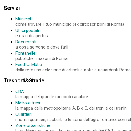
Servizi
Municipi
come trovare il tuo municipio (ex circoscrizioni di Roma)
Uffici postali
e orari di apertura
Documenti
a cosa servono e dove farli
Fontanelle
pubbliche: i nasoni di Roma
Feed-O-Matic
dalla rete una selezione di articoli e notizie riguardanti Roma
Trasporti&Strade
GRA
la mappa del grande raccordo anulare
Metro e treni
la mappa delle metropolitane A, B e C, dei treni e dei trenini
Quartieri
i rioni, i quartieri, i suburbi e le zone dell'agro romano, con 
Zone urbanistiche
la suddivisione urbanistica in zone, con relativi CAP e mapp