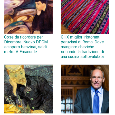
Cose da ricordare per
Gli X migliori ristoranti
Dicembre. Nuovo DPCM,
peruviani di Roma. Dove
sciopero benzinai, saldi,
mangiare cheviche
metro V. Emanuele.
secondo la tradizione di
una cucina sottovalutata.