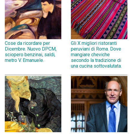
Cose da ricordare per
Gli X migliori ristoranti
Dicembre. Nuovo DPCM,
peruviani di Roma. Dove
sciopero benzinai, saldi,
mangiare cheviche
metro V. Emanuele.
secondo la tradizione di
una cucina sottovalutata.