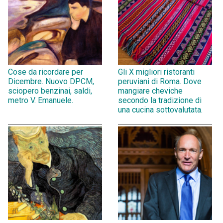
Cose da ricordare per
Gli X migliori ristoranti
Dicembre. Nuovo DPCM,
peruviani di Roma. Dove
sciopero benzinai, saldi,
mangiare cheviche
metro V. Emanuele.
secondo la tradizione di
una cucina sottovalutata.