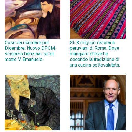
Cose da ricordare per
Gli X migliori ristoranti
Dicembre. Nuovo DPCM,
peruviani di Roma. Dove
sciopero benzinai, saldi,
mangiare cheviche
metro V. Emanuele.
secondo la tradizione di
una cucina sottovalutata.