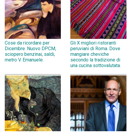
Cose da ricordare per
Gli X migliori ristoranti
Dicembre. Nuovo DPCM,
peruviani di Roma. Dove
sciopero benzinai, saldi,
mangiare cheviche
metro V. Emanuele.
secondo la tradizione di
una cucina sottovalutata.