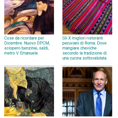
Cose da ricordare per
Gli X migliori ristoranti
Dicembre. Nuovo DPCM,
peruviani di Roma. Dove
sciopero benzinai, saldi,
mangiare cheviche
metro V. Emanuele.
secondo la tradizione di
una cucina sottovalutata.