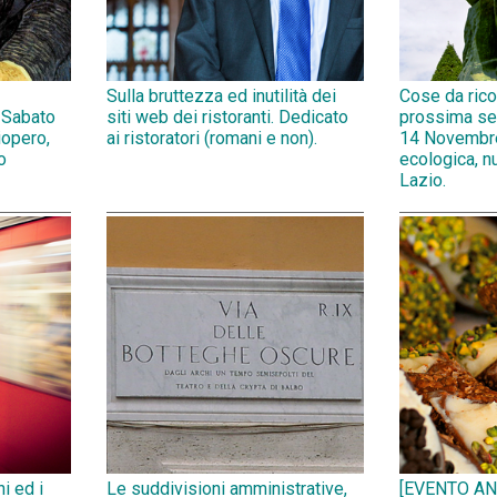
Sulla bruttezza ed inutilità dei
Cose da rico
 Sabato
siti web dei ristoranti. Dedicato
prossima se
opero,
ai ristoratori (romani e non).
14 Novembr
o
ecologica, n
Lazio.
ni ed i
Le suddivisioni amministrative,
[EVENTO AN