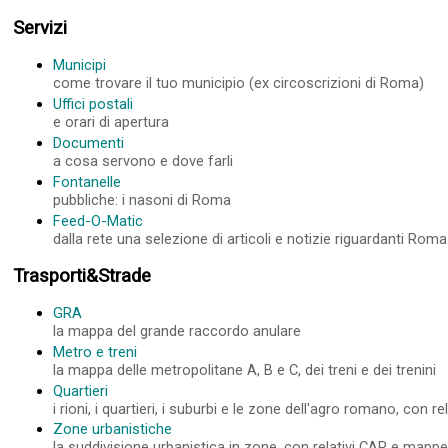
Servizi
Municipi
come trovare il tuo municipio (ex circoscrizioni di Roma)
Uffici postali
e orari di apertura
Documenti
a cosa servono e dove farli
Fontanelle
pubbliche: i nasoni di Roma
Feed-O-Matic
dalla rete una selezione di articoli e notizie riguardanti Roma
Trasporti&Strade
GRA
la mappa del grande raccordo anulare
Metro e treni
la mappa delle metropolitane A, B e C, dei treni e dei trenini
Quartieri
i rioni, i quartieri, i suburbi e le zone dell'agro romano, con 
Zone urbanistiche
la suddivisione urbanistica in zone, con relativi CAP e mapp