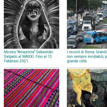
Mostra "Amazônia" Sebastião
I record di Roma. Grandi
Salgado al MAXXI. Fino al 13
non sempre invidiabili, 
Febbraio 2021.
grande città.