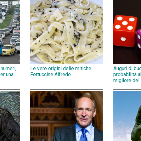
 numeri,
Le vere origini delle mitiche
Auguri di bu
per una
Fettuccine Alfredo.
probabilità 
migliore del