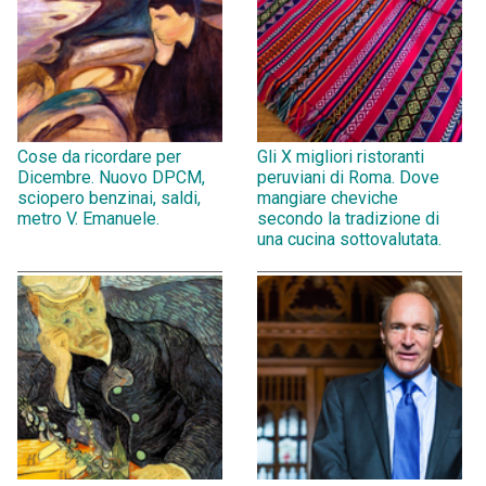
Cose da ricordare per
Gli X migliori ristoranti
Dicembre. Nuovo DPCM,
peruviani di Roma. Dove
sciopero benzinai, saldi,
mangiare cheviche
metro V. Emanuele.
secondo la tradizione di
una cucina sottovalutata.