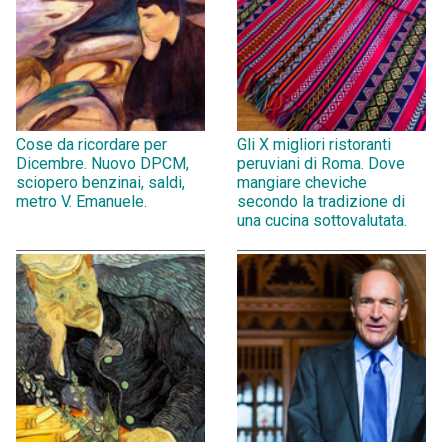
Cose da ricordare per
Gli X migliori ristoranti
Dicembre. Nuovo DPCM,
peruviani di Roma. Dove
sciopero benzinai, saldi,
mangiare cheviche
metro V. Emanuele.
secondo la tradizione di
una cucina sottovalutata.