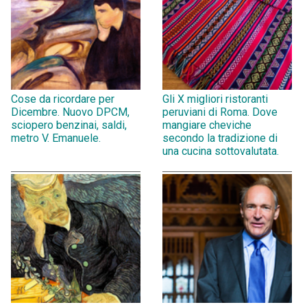
Cose da ricordare per
Gli X migliori ristoranti
Dicembre. Nuovo DPCM,
peruviani di Roma. Dove
sciopero benzinai, saldi,
mangiare cheviche
metro V. Emanuele.
secondo la tradizione di
una cucina sottovalutata.